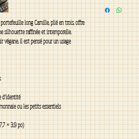
Nettoyer avec un chif
doux
ortefeuille long Camille, plié en trois, offre
 silhouette raffinée et intemporelle.
uir végane, il est pensé pour un usage
s
 d’identité
monnaie ou les petits essentiels
7,7 × 3,9 po)