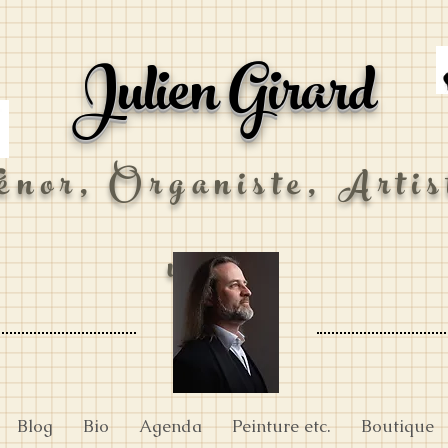
Julien Girard
énor, Organiste, Artis
visuel
Blog
Bio
Agenda
Peinture etc.
Boutique