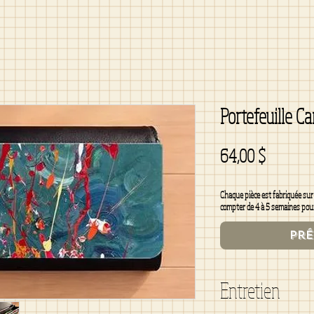
Portefeuille Ca
Prix
64,00 $
Chaque pièce est fabriquée sur d
compter de 4 à 5 semaines pour r
Pr
Entretien