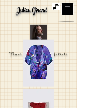
Julien Girard
Ténor, Organiste, Artiste
visuel