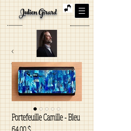
Julien Girard
Ténor, Organiste, Artiste
visuel
Portefeuille Camille - Bleu
Prix
64,00 $