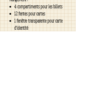
4 compartiments pour les billets
12 fentes pour cartes
1 fenêtre transparente pour carte
d’identité
1 poche centrale zippée pour la
monnaie ou les petits essentiels
Dimensions (fermé) : 19,5 × 10 cm (7,7
× 3,9 po)
Entretien
Nettoyer avec un chiffon doux, de
l’eau tiède et un savon doux