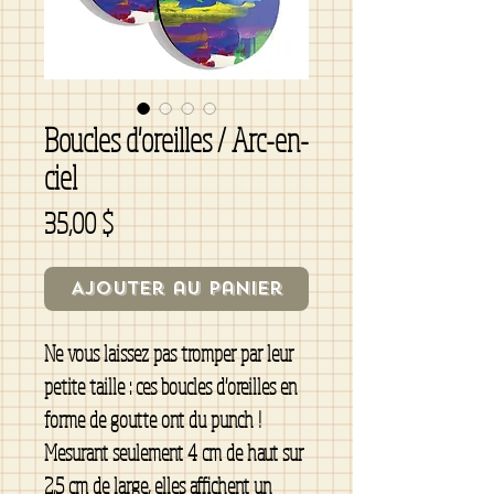
Boucles d'oreilles / Arc-en-
ciel
Prix
35,00 $
Ajouter au panier
Ne vous laissez pas tromper par leur
petite taille : ces boucles d'oreilles en
forme de goutte ont du punch !
Mesurant seulement 4 cm de haut sur
2,5 cm de large, elles affichent un