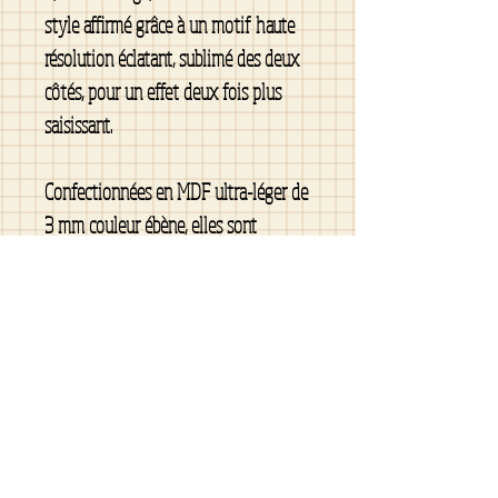
style affirmé grâce à un motif haute
résolution éclatant, sublimé des deux
côtés, pour un effet deux fois plus
saisissant.
Confectionnées en MDF ultra-léger de
3 mm couleur ébène, elles sont
agréables à porter toute la journée
(vous pourriez même les oublier !).
Leurs crochets estampillés en argent
sterling 925 et leurs stoppers
transparents souples assurent un
maintien sûr et confortable.
Chaque paire est livrée dans son