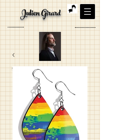
Julien Girard
Ténor, Organiste, Artiste
visuel