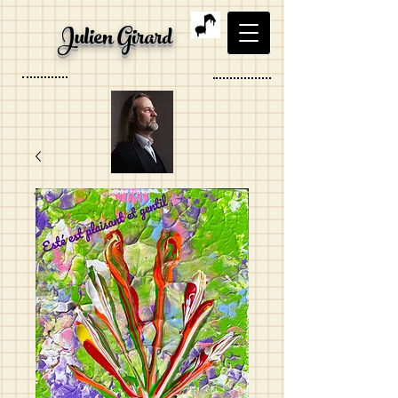
Julien Girard
Ténor, Organiste, Artiste
visuel