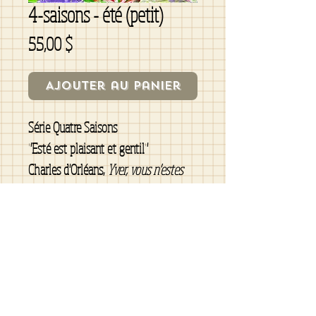
4-saisons - été (petit)
Prix
55,00 $
Ajouter au panier
Série Quatre Saisons
"Esté est plaisant et gentil
"
Charles d'Orléans,
Yver, vous n'estes
qu'un villain
, 1926
6x6, toile châssis galerie, bords noirs
peinture acrylique