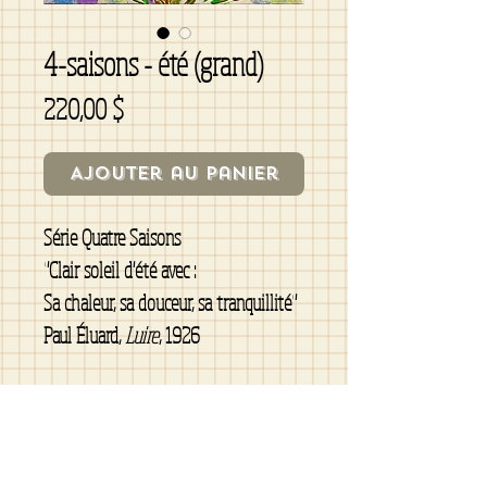
4-saisons - été (grand)
Prix
220,00 $
Ajouter au panier
Série Quatre Saisons
"Clair soleil d'été avec :
Sa chaleur, sa douceur, sa tranquillité"
Paul Éluard,
Luire
, 1926
12x12, toile châssis galerie, bords noirs
peinture acrylique