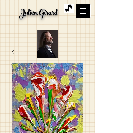
Julien Girard
Ténor, Organiste, Artiste
visuel