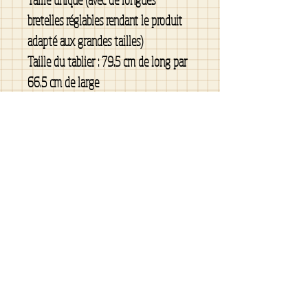
bretelles réglables rendant le produit
adapté aux grandes tailles)
Taille du tablier : 79.5 cm de long par
66.5 cm de large
Format de poche : 25.5 cm de large
par 16 cm de haut
Bretelles : 100% coton noir
Corps : toile texturée (100 %
polyester)
Entretien
Lavable à la machine et ne froisse pas.
L'utilisation de la sécheuse peut